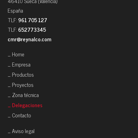
46410 Sueca (Valencia)
España
TLF:
961 705 127
TLF:
652773345
cmr@reynalco.com
_ Home
_ Empresa
_ Productos
_ Proyectos
_ Zona técnica
_ Delegaciones
_ Contacto
_ Aviso legal