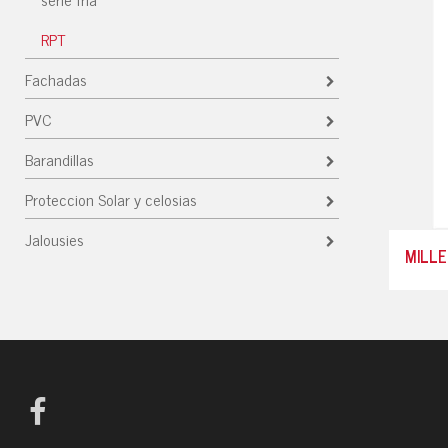
RPT
Fachadas
PVC
Barandillas
Proteccion Solar y celosias
Jalousies
MILLE