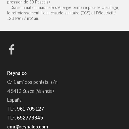
pression de 50 Pascals).
. Consommation maximale d'énergie primaire pour le chauffage,
le refroidissement, l'eau chaude sanitaire (ECS) et l'électricité,
120 kWh / m2 an.
Reynalco
C/ Camí dos pontets, s/n
46410 Sueca (Valencia)
España
TLF:
961 705 127
TLF:
652773345
cmr@reynalco.com