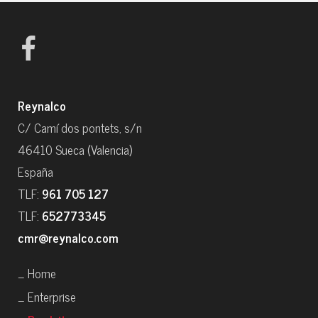
Reynalco
C/ Camí dos pontets, s/n
46410 Sueca (Valencia)
España
TLF:
961 705 127
TLF:
652773345
cmr@reynalco.com
_ Home
_ Enterprise