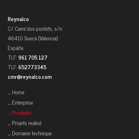
Reynalco
C/ Camí dos pontets, s/n
46410 Sueca (Valencia)
España
TLF:
961 705 127
TLF:
652773345
cmr@reynalco.com
_ Home
_ Enterprise
_ Produits
_ Projets realisé
_ Domaine technique