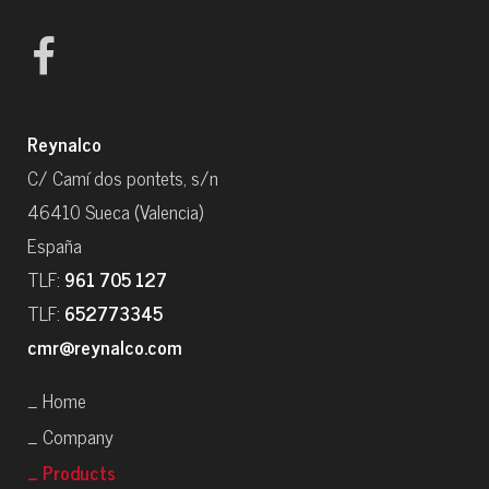
Reynalco
C/ Camí dos pontets, s/n
46410 Sueca (Valencia)
España
TLF:
961 705 127
TLF:
652773345
cmr@reynalco.com
_ Home
_ Company
_ Products